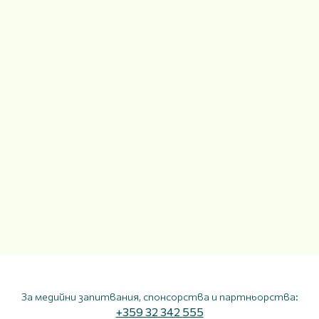
За медийни запитвания, спонсорства и партньорства:
+359 32 342 555