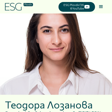
ESG Plovdiv'26
в YouTube
Теодора Лозанова