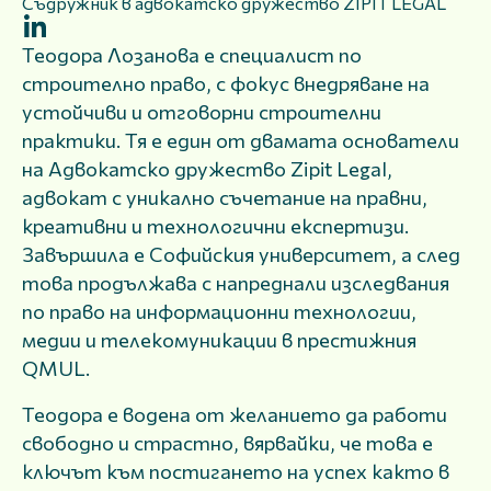
Съдружник в адвокатско дружество ZIPIT LEGAL
Теодора Лозанова е специалист по
строително право, с фокус внедряване на
устойчиви и отговорни строителни
практики. Тя е един от двамата основатели
на Адвокатско дружество Zipit Legal,
адвокат с уникално съчетание на правни,
креативни и технологични експертизи.
Завършила е Софийския университет, а след
това продължава с напреднали изследвания
по право на информационни технологии,
медии и телекомуникации в престижния
QMUL.
Теодора е водена от желанието да работи
свободно и страстно, вярвайки, че това е
ключът към постигането на успех както в