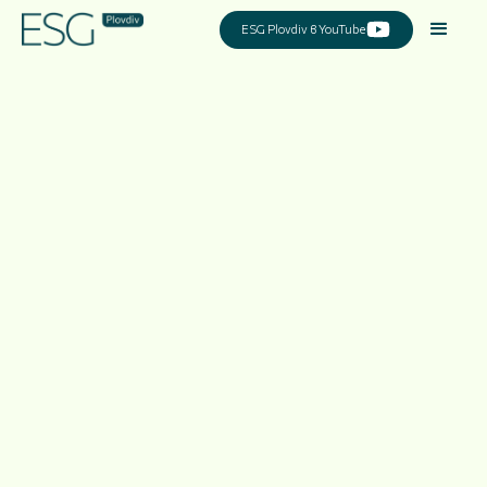
ESG Plovdiv в YouTube
Industry,
Energy and
Defence
19.11.2025
Хотел Hilton DoubleTree, Пловдив
Чертаем бъдеще с устойчиви решения.
Събираме лидери от индустрията,
енергетиката и отбраната, заедно с
представители на институции и
бизнеса, за да обменим идеи, иновации и