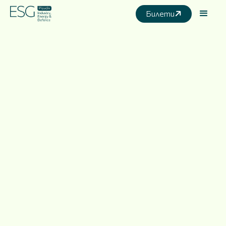
Билети
Industry,
Energy and
Defence
19.11.2025
Хотел Hilton DoubleTree, Пловдив
Чертаем бъдеще с устойчиви решения.
Събираме лидери от индустрията,
енергетиката и отбраната, заедно с
представители на институции и
бизнеса, за да обменим идеи, иновации и