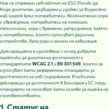
Ние се стремим уебсайтът на ESG Plovdiv да
бъде достъпен, разбираем и удобен за възможно
най-широк кръг потребители, включително хора
с увреждания, потребители на помощни
технологии, хора с временни затруднения, както
и потребители, които използват различни
устройства, браузъри и начини на навигация.
Декларацията е изготвена с оглед добрите
практики за дигитална достъпност и
стандартите
WCAG 2.1
и
EN 301 549
, които се
използват като референтни стандарти за
достъпност на уеб съдържание. В публични
декларации за достъпност в България и ЕС тези
стандарти се посочват като основа за оценка на
съответствието.
1. Статус на