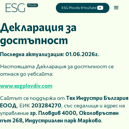
ESG Plovdiv в YouTube
Декларация за
достъпност
Последна актуализация: 01.06.2026г.
Настоящата Декларация за достъпност се
отнася до уебсайта:
www.esgplovdiv.com
Сайтът се поддържа от
Тех Индустри България
ЕООД
, ЕИК
203284270
, със седалище и адрес на
управление
гр. Пловдив 4000, Околовръстен
път 268, Индустриален парк Марково
.