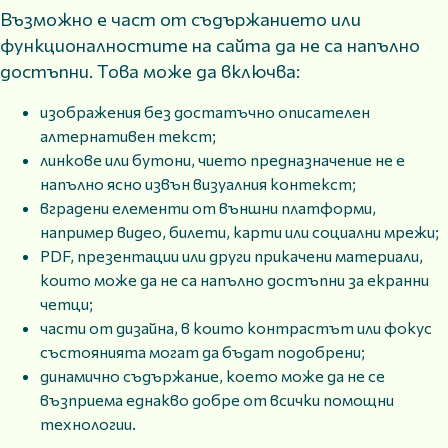
Възможно е част от съдържанието или
функционалностите на сайта да не са напълно
достъпни. Това може да включва:
изображения без достатъчно описателен
алтернативен текст;
линкове или бутони, чието предназначение не е
напълно ясно извън визуалния контекст;
вградени елементи от външни платформи,
например видео, билети, карти или социални мрежи;
PDF, презентации или други прикачени материали,
които може да не са напълно достъпни за екранни
четци;
части от дизайна, в които контрастът или фокус
състоянията могат да бъдат подобрени;
динамично съдържание, което може да не се
възприема еднакво добре от всички помощни
технологии.