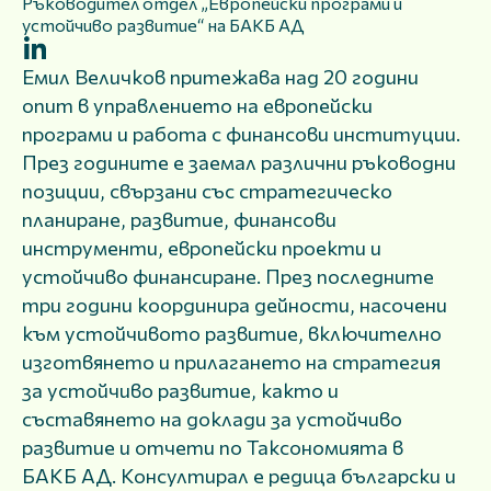
Ръководител отдел „Европейски програми и
устойчиво развитие“ на БАКБ АД
Емил Величков притежава над 20 години
опит в управлението на европейски
програми и работа с финансови институции.
През годините е заемал различни ръководни
позиции, свързани със стратегическо
планиране, развитие, финансови
инструменти, европейски проекти и
устойчиво финансиране. През последните
три години координира дейности, насочени
към устойчивото развитие, включително
изготвянето и прилагането на стратегия
за устойчиво развитие, както и
съставянето на доклади за устойчиво
развитие и отчети по Таксономията в
БАКБ АД. Консултирал е редица български и