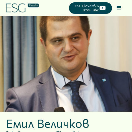
ESG Plovdiv'26
в YouTube
Емил Величков