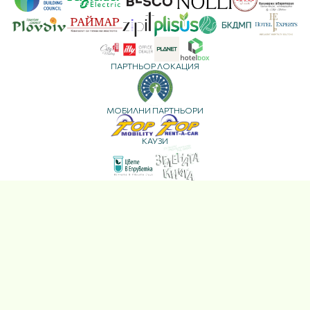
ПАРТНЬОР ЛОКАЦИЯ
МОБИЛНИ ПАРТНЬОРИ
КАУЗИ
МЕДИЙНИ ПАРТНЬОРИ
Copyright © ESG Plovdiv 2025
Политика за лични данни
Уебсайт:
Деница Чакърова
Условия за ползване
Визуална идентичност:
Декларация за достъпност