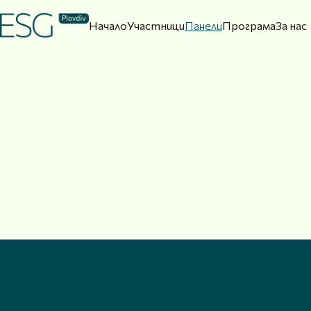
Начало
Участници
Панели
Програма
За нас