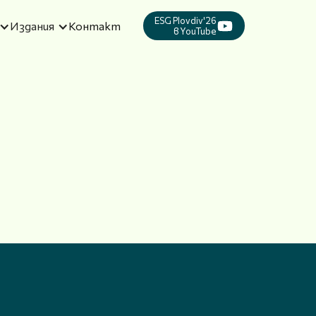
ESG Plovdiv'26
Издания
Контакт
в YouTube