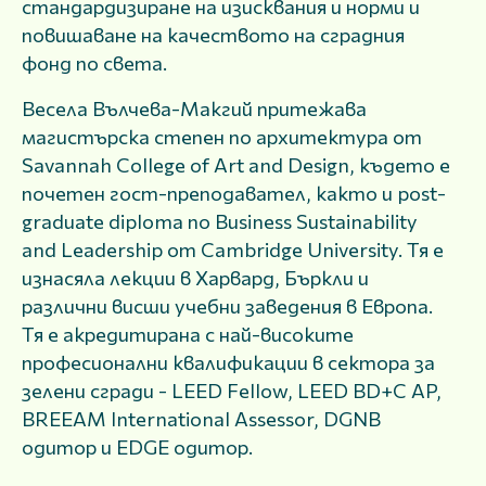
стандардизиране на изисквания и норми и
повишаване на качеството на сградния
фонд по света.
Весела Вълчева-Макгий притежава
магистърска степен по архитектура от
Savannah College of Art and Design, където е
почетен гост-преподавател, както и post-
graduate diploma по Business Sustainability
and Leadership от Cambridge University. Тя е
изнасяла лекции в Харвард, Бъркли и
различни висши учебни заведения в Европа.
Тя е акредитирана с най-високите
професионални квалификации в сектора за
зелени сгради - LEED Fellow, LEED BD+C AP,
BREEAM International Assessor, DGNB
одитор и EDGE одитор.