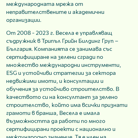
международната мрежа от
неправителствените и академични
организации.
От 2008 - 2023 г. Весела е управляващ
съдружник в Трипъл Грийн Билдинг Груп –
България. Компанията се занимава със
сертифициране на зелени сгради по
множество международни инструменти,
ESG и устойчиви стратегии за сектора
недвижими имоти, и консултации и
обучения за устойчиво строителство. В
качеството си на консултант за зелено
строителство, който има всички признати
грамоти в бранша, Весела е имала
възможността да работи по много
сертифицирани проекти с национално и
международно значение. Тя е член на