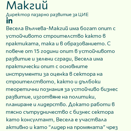
Макгий
Директор пазарно развитие за ЦИЕ
Весела Вълчева-Макгий има богат опит с
устойчивото строителство както в
практиката, така и в образованието. С
повече от 15 години опит в устойчивото
развитие и зелени сгради, Весела има
практически опит с основните
инструменти за оценка в сектора на
строителството, както и дълбоки
теоретични познания за устойчиво бизнес
развитие, изготвяне на политики,
планиране и лидерство. Докато работи в
тясно сътрудничество с бизнес сектора
като консултант, Весела е участвала
активно и като “лидер на промяната” чрез