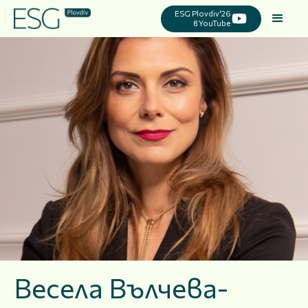
ESG Plovdiv'26
в YouTube
Весела Вълчева-