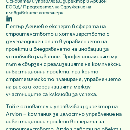
Основател и управляващ директор в Арвион
ЕООД/ Председател на Сдружение на
пловдивските хотелиери
Петър Денчев е експерт в сферата на
строителството и хотелиерството с
дългогодишен опит в управлението на
проекти и внедряването на иновации за
устойчиво развитие. Професионалният му
път е свързан с реализацията на комплексни
инвестиционни проекти, при които
стратегическото планиране, управлението
на риска и координацията между
участниците са ключови за успеха.
Той е основател и управляващ директор на
Arvion – компания за цялостно управление на
инвестиционни проекти в сферата на
строителството. Arvion работи по обекти