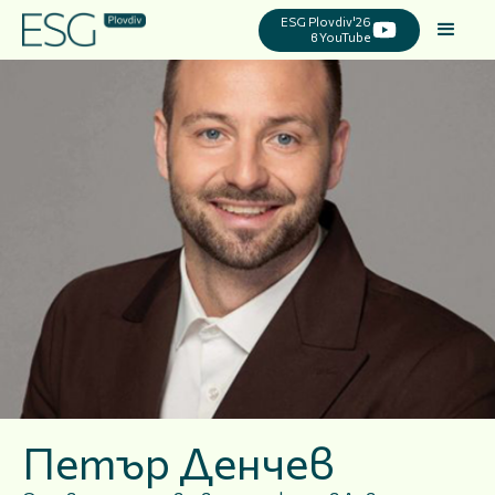
ESG Plovdiv'26
в YouTube
Петър Денчев