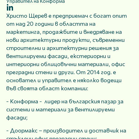
Управител на Конформа
Христо Щерев е предприемач с богат опит
от над 20 години в областта на
маркетинга, продажбите и внедряване на
нови архитектурни продукти, съвременни
строителни и архитектурни решения за
вентилируеми фасади, екстериорни и
интериорни облицовъчни материали, офис
преградни стени и други. От 2014 год. е
основател и управител е няколко водещи
във своята област компании:
- Конформа - лидер на българския пазар за
системи и материали за вентилируеми
фасади;
- Доормакс – производител и доставчик на
стъклени офис преградни стени;