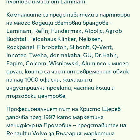
плотове и маси от Laminam.
Компаниите са представители и партньори
на много водещи световни брандове -
Laminam, Refin, Fundermax, Alpolic, Agrob
Buchtal, Feldahaus Klinker, Nelissen,
Rockpanel, Fibrobeton, Silbonit, Q-Vent,
Innotec, Tweha, dormakaba, GU, Dr.Hahn,
Fapim, Colcom, Wisniowski, Aluminco и много
други, които са част от съвременния облик
на над 1000 офисни, жилищни и
индустриални проекти, частни къщи и
търговски центрове.
Професионалният път на Христо Щерев
започва през 1997 като маркетинг
мениджър на Промобил – представител на
Renault и Volvo за България; маркетинг