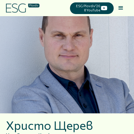
ESG Plovdiv'26
в YouTube
Христо Щерев