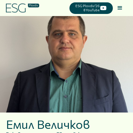
ESG Plovdiv'26
в YouTube
Емил Величков