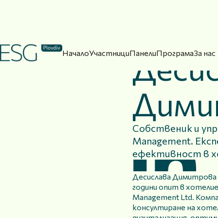
Начало
Участници
Панели
Програма
За нас
Деси
Дими
Собственик и уп
Management. Експ
ефективност в 
Десислава Димитрова 
години опит в хотели
Management Ltd. Компа
консултиране на хотел
дигитализация, оптим