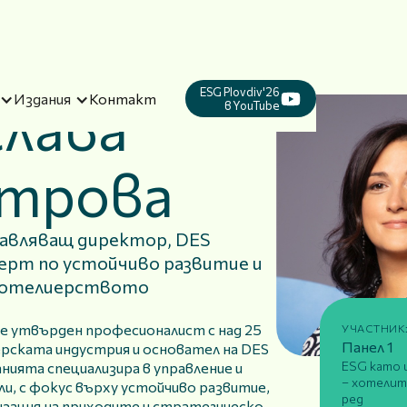
ESG Plovdiv'26
Издания
Контакт
слава
в YouTube
трова
равляващ директор, DES
ерт по устойчиво развитие и
хотелиерството
е утвърден професионалист с над 25
УЧАСТНИК
Панел 1
ерската индустрия и основател на DES
ESG като 
нията специализира в управление и
– хотелит
и, с фокус върху устойчиво развитие,
ред
изация на приходите и стратегическо