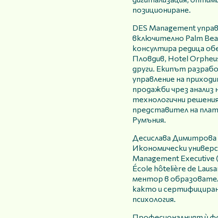
позициониране.
DES Management управл
включително Palm Beach
консултира редица обе
Пловдив, Hotel Orpheus
други. Екипът разраб
управление на приходи
продажби чрез анализ 
технологични решения.
представител на плат
Румъния.
Десислава Димитрова
Икономически универс
Management Executive 
École hôtelière de Lau
ментор в образовател
както и сертифициран
психология.
Професионалният ѝ фо