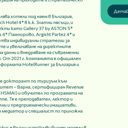
Детай
ява хотели под наем в България,
 Hotel 4* в к.к. Златни пясъци, и
кти като Gallery 37 by ASTON 5*
 4* Пампорово, Argisht Partez 4* и
отва индивидуални стратегии за
те и увеличаване на директните
на данни и внедряване на съвременни
 От 2021 г. компанията е официален
формата HotelRunner за България и
 е докторант по туризъм към
итет – Варна, сертифициран Revenue
(HSMAI) и обучител по програмата на
sanne. Тя е преподавател, лектор и
ни и предприемачески инициативи,
 медиатор и специалист по приложна
кус е върху устойчиви бизнес модели в