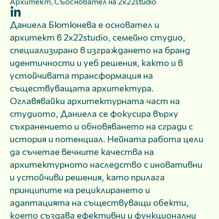
Архитект, Съосновател на 2x22studio
Даниела Бютюнева е основател и
архитект в 2x22studio, семейно студио,
специализирано в изграждането на бранд
идентичности и уеб решения, както и в
устойчивата трансформация на
съществуващата архитектура.
Оглавявайки архитектурната част на
студиото, Даниела се фокусира върху
съхранението и обновяването на сгради с
история и потенциал. Нейната работа цели
да съчетае вечните качества на
архитектурното наследство с иновативни
и устойчиви решения, като прилага
принципите на рециклирането и
адаптацията на съществуващи обекти,
което създава ефективни и функционални