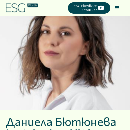
ESG Plovdiv'26
в YouTube
Даниела Бютюнева