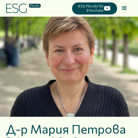
ESG Plovdiv'26
в YouTube
Д-р Мария Петрова