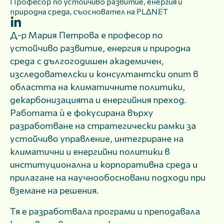
Професор по устойчиво развитие, енергия и
природна среда, съосновател на PLΔNET
Д-р Мария Петрова е професор по
устойчиво развитие, енергия и природна
среда с дългогодишен академичен,
изследователски и консултантски опит в
областта на климатичните политики,
декарбонизацията и енергийния преход.
Работата ѝ е фокусирана върху
разработване на стратегически рамки за
устойчиво управление, интегриране на
климатични и енергийни политики в
институционална и корпоративна среда и
прилагане на научнообосновани подходи при
вземане на решения.
Тя е разработвала програми и преподавала