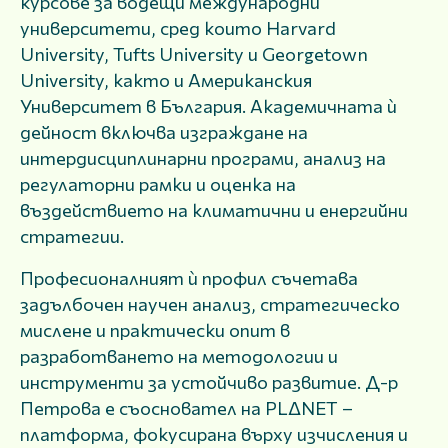
курсове за водещи международни
университети, сред които Harvard
University, Tufts University и Georgetown
University, както и Американския
Университет в България. Академичната ѝ
дейност включва изграждане на
интердисциплинарни програми, анализ на
регулаторни рамки и оценка на
въздействието на климатични и енергийни
стратегии.
Професионалният ѝ профил съчетава
задълбочен научен анализ, стратегическо
мислене и практически опит в
разработването на методологии и
инструменти за устойчиво развитие. Д-р
Петрова е съосновател на PLΔNET –
платформа, фокусирана върху изчисления и