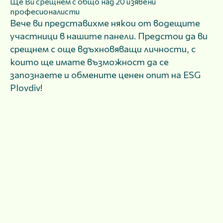
Ще Ви срещнем с общо над 20 изявени
професионалисти
Вече ви представихме някои от водещите
участници в нашите панели. Предстои да ви
срещнем с още вдъхновяващи личности, с
които ще имате възможност да се
запознаете и обмените ценен опит на ESG
Plovdiv!