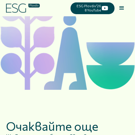
ESG Plovdiv'26
в YouTube
Очаквайте още