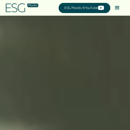
ESG Plovdiv в YouTube